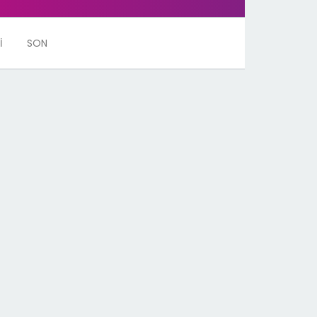
İ
SON