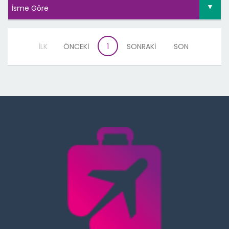
İLK
ÖNCEKİ
1
SONRAKİ
SON