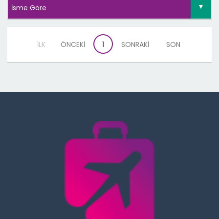
İLK
ÖNCEKİ
1
SONRAKİ
SON