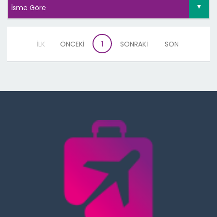
İLK
ÖNCEKİ
1
SONRAKİ
SON