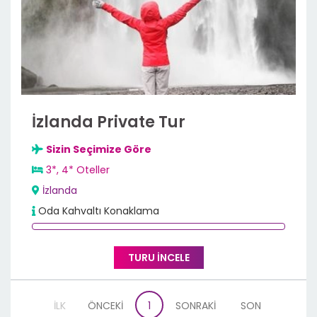
İzlanda Private Tur
Sizin Seçimize Göre
3*, 4* Oteller
İzlanda
Oda Kahvaltı Konaklama
TURU İNCELE
İLK
ÖNCEKİ
1
SONRAKİ
SON