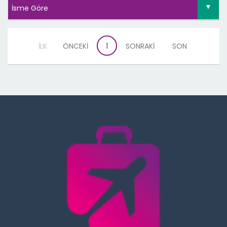
İLK
ÖNCEKİ
1
SONRAKİ
SON