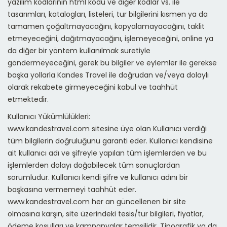
yazılım kodlarının html kodu ve diğer kodlar vs. ile
tasarımları, katalogları, listeleri, tur bilgilerini kısmen ya da
tamamen çoğaltmayacağını, kopyalamayacağını, taklit
etmeyeceğini, dağıtmayacağını, işlemeyeceğini, online ya
da diğer bir yöntem kullanılmak suretiyle
göndermeyeceğini, gerek bu bilgiler ve eylemler ile gerekse
başka yollarla Kandes Travel ile doğrudan ve/veya dolaylı
olarak rekabete girmeyeceğini kabul ve taahhüt
etmektedir.
Kullanıcı Yükümlülükleri:
www.kandestravel.com sitesine üye olan Kullanıcı verdiği
tüm bilgilerin doğruluğunu garanti eder. Kullanıcı kendisine
ait kullanıcı adı ve şifreyle yapılan tüm işlemlerden ve bu
işlemlerden dolayı doğabilecek tüm sonuçlardan
sorumludur. Kullanıcı kendi şifre ve kullanıcı adını bir
başkasına vermemeyi taahhüt eder.
www.kandestravel.com her an güncellenen bir site
olmasına karşın, site üzerindeki tesis/tur bilgileri, fiyatlar,
ödeme koşulları ve kampanyalar temsilidir. Tipografik ya da