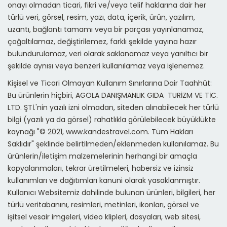
onayı olmadan ticari, fikri ve/veya telif haklarına dair her
türlü veri, görsel, resim, yazı, data, içerik, ürün, yazılım,
uzantı, bağlantı tamamı veya bir parçası yayınlanamaz,
çoğaltılamaz, değiştirilemez, farklı şekilde yayına hazır
bulundurulamaz, veri olarak saklanamaz veya yanıltıcı bir
şekilde aynısı veya benzeri kullanılamaz veya işlenemez.
Kişisel ve Ticari Olmayan Kullanım Sınırlarına Dair Taahhüt:
Bu ürünlerin hiçbiri, AGOLA DANIŞMANLIK GIDA TURİZM VE TİC.
LTD. ŞTİ.'nin yazılı izni olmadan, siteden alınabilecek her türlü
bilgi (yazılı ya da görsel) rahatlıkla görülebilecek büyüklükte
kaynağı "© 2021, www.kandestravel.com. Tüm Hakları
Saklıdır" şeklinde belirtilmeden/eklenmeden kullanılamaz. Bu
ürünlerin/iletişim malzemelerinin herhangi bir amaçla
kopyalanmaları, tekrar üretilmeleri, habersiz ve izinsiz
kullanımları ve dağıtımları kanuni olarak yasaklanmıştır.
Kullanıcı Websitemiz dahilinde bulunan ürünleri, bilgileri, her
türlü veritabanını, resimleri, metinleri, ikonları, görsel ve
işitsel vesair imgeleri, video klipleri, dosyaları, web sitesi,