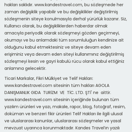
hakları saklıdır. www.kandestravel.com, bu sözleşmede her
zaman değişiklik yapabilir ve bu değişiklikler değiştirilmiş
sözleşmenin siteye konulmasıyla derhal yürürlük kazanır. Siz,
Kullanıcı olarak, bu değişikliklerden haberdar olmak
amacıyla periyodik olarak sözleşmeyi gözden geçirmeyi,
okumayı ve bu anlamdaki tüm sorumluluğun kendinize ait
olduğunu kabul etmektesiniz ve siteye devam eden
erişiminiz veya devam eden siteyi kullanımınız değiştirilmiş
sözleşmeyi kesin ve gayri kabulü rücu olarak kabul ettiğiniz
anlamına gelecektir.
Ticari Markalar, Fikri Mülkiyet ve Telif Hakları:
www.kandestravel.com sitesinin tüm hakları AGOLA
DANIŞMANLIK GIDA TURİZM VE TİC. LTD. ŞTİ' ne aittir.
www.kandestravel.com sitesinin içeriğinde bulunan tüm
yazılım ürünleri ve yazı, makale, rapor, blog, fotoğraf, resim,
doküman ve benzeri fikir ürünleri Telif Hakları ile ilgili ulusal
ve uluslararası kanunlar, uluslararası sözleşmeler ve yasal
mevzuat uyarınca korunmaktadır. Kandes Travel’ın yazılı