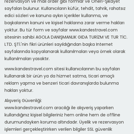
rezervasyon ve mail order gibi formlar ve Öneri-Şikayet
sayfaları bulunur. Kullanıcıların küfür, tehdit, tahrik, rahatsız
edici sözleri ve kanuna aykırı içerikler kullanma, ve
başkalarının kanuni ve kişisel haklarına zarar verme hakları
yoktur. Bu tür form ve sayfalar www.kandestravel.com
sitesinin sahibi AGOLA DANIŞMANLIK GIDA TURİZM VE TUR TİC.
LTD. ŞTİ.'nin fikri ürünleri sayıldığından başka Internet
sayfalarında kopyalanarak kullanılmaları veya örnek olarak
kullanılmaları yasaktır.
www.kandestravel.com sitesi kullanıcılarının bu sayfaları
kullanarak bir ürün ya da hizmet satma, ticari amaçlı
reklam yapma ve benzeri ticari davranışlarda bulunma
hakları yoktur.
Alışveriş Güvenliği:
www.kandestravel.com aracılığı ile alışveriş yaparken
kullandığınız kişisel bilgileriniz hem online hem de offline
durumundayken koruma altındadır. Üyelik ve rezervasyon
işlemleri gerçekleştirirken verilen bilgiler SSL güvenlik