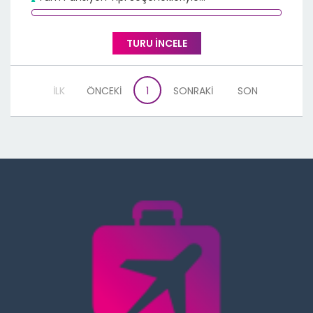
TURU İNCELE
İLK
ÖNCEKİ
1
SONRAKİ
SON