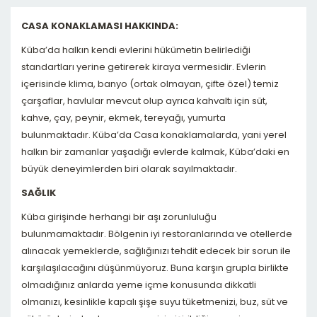
CASA KONAKLAMASI HAKKINDA:
Küba’da halkın kendi evlerini hükümetin belirlediği
standartları yerine getirerek kiraya vermesidir. Evlerin
içerisinde klima, banyo (ortak olmayan, çifte özel) temiz
çarşaflar, havlular mevcut olup ayrıca kahvaltı için süt,
kahve, çay, peynir, ekmek, tereyağı, yumurta
bulunmaktadır. Küba’da Casa konaklamalarda, yani yerel
halkın bir zamanlar yaşadığı evlerde kalmak, Küba’daki en
büyük deneyimlerden biri olarak sayılmaktadır.
SAĞLIK
Küba girişinde herhangi bir aşı zorunluluğu
bulunmamaktadır. Bölgenin iyi restoranlarında ve otellerde
alınacak yemeklerde, sağlığınızı tehdit edecek bir sorun ile
karşılaşılacağını düşünmüyoruz. Buna karşın grupla birlikte
olmadığınız anlarda yeme içme konusunda dikkatli
olmanızı, kesinlikle kapalı şişe suyu tüketmenizi, buz, süt ve