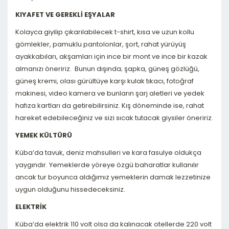
KIYAFET VE GEREKLİ EŞYALAR
Kolayca giyilip çıkarılabilecek t-shirt, kısa ve uzun kollu
gömlekler, pamuklu pantolonlar, şort, rahat yürüyüş
ayakkabıları, akşamları için ince bir mont ve ince bir kazak
almanızı öneririz. Bunun dışında; şapka, güneş gözlüğü,
güneş kremi, olası gürültüye karşı kulak tıkacı, fotoğraf
makinesi, video kamera ve bunların şarj aletleri ve yedek
hafıza kartları da getirebilirsiniz. Kış döneminde ise, rahat
hareket edebileceğiniz ve sizi sıcak tutacak giysiler öneririz.
YEMEK KÜLTÜRÜ
Küba’da tavuk, deniz mahsulleri ve kara fasulye oldukça
yaygındır. Yemeklerde yöreye özgü baharatlar kullanılır
ancak tur boyunca aldığımız yemeklerin damak lezzetinize
uygun olduğunu hissedeceksiniz.
ELEKTRİK
Küba’da elektrik 110 volt olsa da kalınacak otellerde 220 volt