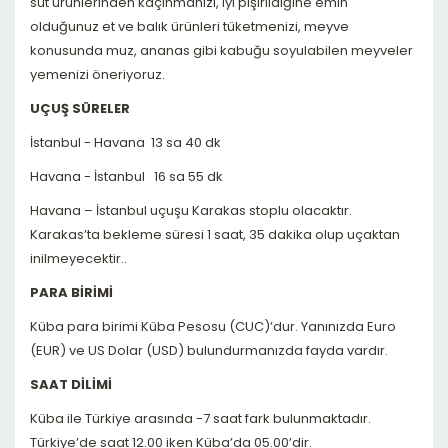
süt ürünlerinden kaçınmanızı, iyi pişirildiğine emin
olduğunuz et ve balık ürünleri tüketmenizi, meyve
konusunda muz, ananas gibi kabuğu soyulabilen meyveler
yemenizi öneriyoruz.
UÇUŞ SÜRELER
İstanbul - Havana 13 sa 40 dk
Havana - İstanbul 16 sa 55 dk
Havana – İstanbul uçuşu Karakas stoplu olacaktır.
Karakas’ta bekleme süresi 1 saat, 35 dakika olup uçaktan
inilmeyecektir..
PARA BİRİMİ
Küba para birimi Küba Pesosu (CUC)’dur. Yanınızda Euro
(EUR) ve US Dolar (USD) bulundurmanızda fayda vardır.
SAAT DİLİMİ
Küba ile Türkiye arasında -7 saat fark bulunmaktadır.
Türkiye’de saat 12.00 iken Küba’da 05.00’dir.