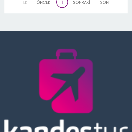
İLK
ÖNCEKİ
1
SONRAKİ
SON